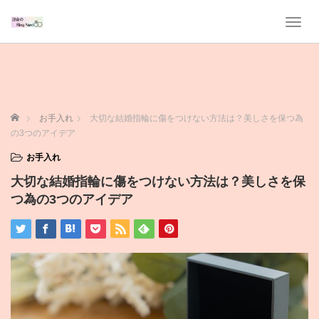
T
o
g
g
l
e
n
ホーム
お手入れ
大切な結婚指輪に傷をつけない方法は？美しさを保つ為
a
の3つのアイデア
v
i
お手入れ
g
大切な結婚指輪に傷をつけない方法は？美しさを保
a
t
つ為の3つのアイデア
i
o
n