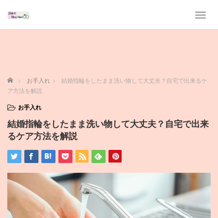
T
o
g
g
l
e
n
ホーム
お手入れ
結婚指輪をしたまま洗い物して大丈夫？自宅で出来るケ
a
ア方法を解説
v
i
お手入れ
g
結婚指輪をしたまま洗い物して大丈夫？自宅で出来
a
t
るケア方法を解説
i
o
n