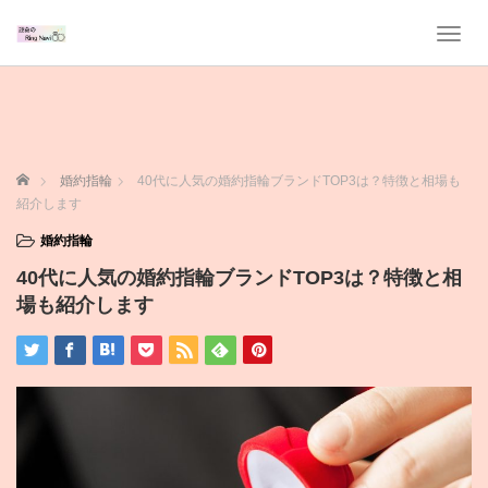
T
o
g
g
l
e
n
ホーム
婚約指輪
40代に人気の婚約指輪ブランドTOP3は？特徴と相場も
a
紹介します
v
i
婚約指輪
g
40代に人気の婚約指輪ブランドTOP3は？特徴と相
a
t
場も紹介します
i
o
n