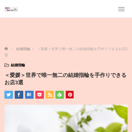
T
o
g
g
l
e
n
ホーム
結婚指輪
＜愛媛＞世界で唯一無二の結婚指輪を手作りできるお店3
a
選
v
i
結婚指輪
g
＜愛媛＞世界で唯一無二の結婚指輪を手作りできる
a
t
お店3選
i
o
n