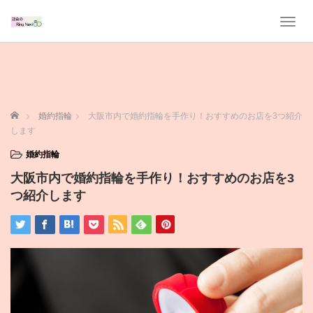
T
o
g
g
l
e
n
ホーム
婚約指輪
大阪市内で婚約指輪を手作り！おすすめのお店を3つ紹介
a
します
v
i
婚約指輪
g
大阪市内で婚約指輪を手作り！おすすめのお店を3
a
t
つ紹介します
i
o
n