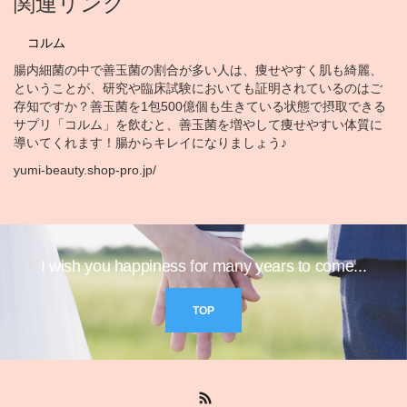
関連リンク
コルム
腸内細菌の中で善玉菌の割合が多い人は、痩せやすく肌も綺麗、
ということが、研究や臨床試験においても証明されているのはご
存知ですか？善玉菌を1包500億個も生きている状態で摂取できる
サプリ「コルム」を飲むと、善玉菌を増やして痩せやすい体質に
導いてくれます！腸からキレイになりましょう♪
yumi-beauty.shop-pro.jp/
I wish you happiness for many years to come...
TOP
RSS